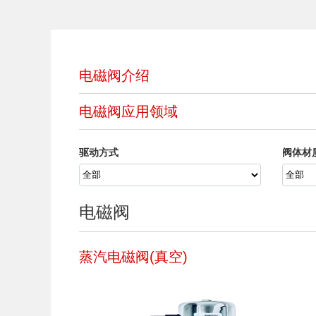
电磁阀介绍
电磁阀应用领域
驱动方式
阀体材
电磁阀
蒸汽电磁阀(真空)