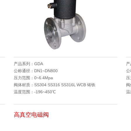
产品系列：GDA
产
公称通径：DN1~DN800
公
压力范围：0~6.4Mpa
压
阀体材质：SS304 SS316 SS316L WCB 铸铁
阀
温度范围：-196~450℃
温
高真空电磁阀