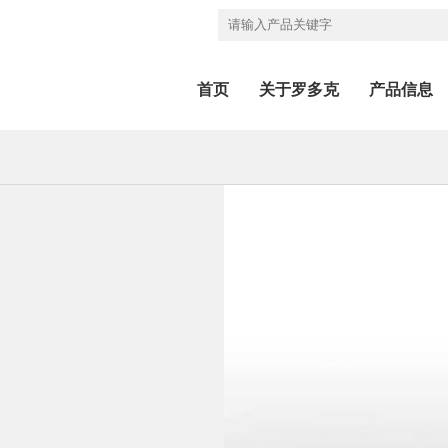
首页
关于罗多克
产品信息