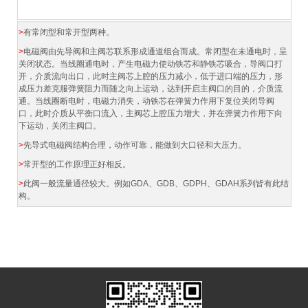
>
有常闭型和常开型两种。
>
电磁阀由先导阀和主阀芯联系形成通道组合而成。常闭型在未通电时，呈
关闭状态。当线圈通电时，产生电磁力使动铁芯和静铁芯吸合，导阀口打
开，介质流向出口，此时主阀芯上腔的压力减小，低于进口端的压力，形
成压力差克服弹簧阻力而随之向上运动，达到开启主阀口的目的，介质流
通。当线圈断电时，电磁力消失，动铁芯在弹簧力作用下复位关闭导阀
口，此时介质从平衡口流入，主阀芯上腔压力增大，并在弹簧力作用下向
下运动，关闭主阀口。
>
先导式电磁阀结构合理，动作可靠，能做到大口径和大压力。
>
常开型的工作原理正好相反。
>
此阀一般流量通径较大。例如GDA、GDB、GDPH、GDAH系列皆有此结
构。