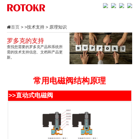
首页
> >技术支持 > 原理知识
罗多克的支持
查找您需要的罗多克产品和系统所
需的技术支持信息、文档和产品更
新。
常用电磁阀结构原理
>>直动式电磁阀