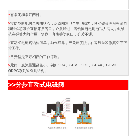
>
有常闭和常开两种。
>
常闭型断电时呈关闭状态，点线圈通电产生电磁力，使动铁芯克服弹簧力
和静铁芯吸合直接开启阀口，介质通过；当线圈断电时电磁力消失，动铁
芯在弹簧力的作用下复位，直接关闭阀口，介质不通。
>
直动式电磁阀结构简单，动作可靠，开关速度快，在零压差和微真空下正
常工作。
>
常开型是正好相反的工作原理。
>
此阀一般流量通径较小。例如GDA、GDP、GDE、GDPA、GDPB、
GDPC系列皆有此结构。
>>分步直动式电磁阀