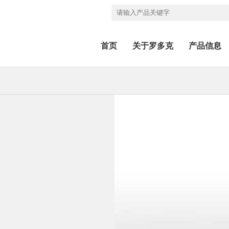
首页
关于罗多克
产品信息