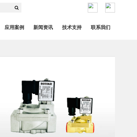
应用案例
新闻资讯
技术支持
联系我们