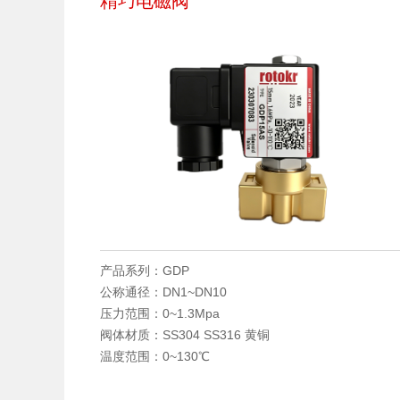
精巧电磁阀
产品系列：GDP
公称通径：DN1~DN10
压力范围：0~1.3Mpa
阀体材质：SS304 SS316 黄铜
温度范围：0~130℃