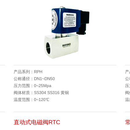
产品系列：RPH
产
公称通径：DN1~DN50
公
压力范围：0~25Mpa
压
阀体材质：SS304 SS316 黄铜
阀
温度范围：0~120℃
温
直动式电磁阀RTC
常